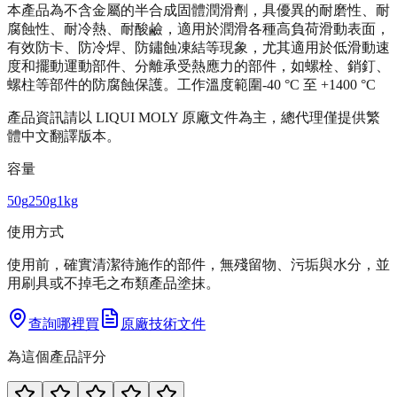
本產品為不含金屬的半合成固體潤滑劑，具優異的耐磨性、耐
腐蝕性、耐冷熱、耐酸鹼，適用於潤滑各種高負荷滑動表面，
有效防卡、防冷焊、防鏽蝕凍結等現象，尤其適用於低滑動速
度和擺動運動部件、分離承受熱應力的部件，如螺栓、銷釘、
螺柱等部件的防腐蝕保護。工作溫度範圍-40 °C 至 +1400 °C
產品資訊請以 LIQUI MOLY 原廠文件為主，總代理僅提供繁
體中文翻譯版本。
容量
50g
250g
1kg
使用方式
使用前，確實清潔待施作的部件，無殘留物、污垢與水分，並
用刷具或不掉毛之布類產品塗抹。
查詢哪裡買
原廠技術文件
為這個產品評分