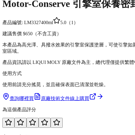
Motor-Conserve 引擎室保養
產品編號:
LM3327
400ml
5.0
（
1
）
建議售價
$650
（不含工資）
本產品為高光澤、具撥水效果的引擎室保護塗層，可使引擎如
室區域。
產品資訊請以 LIQUI MOLY 原廠文件為主，總代理僅提供繁
使用方式
使用前請充分搖晃，並且確保表面已清潔並乾燥。
查詢哪裡買
原廠技術文件
線上購買
為這個產品評分