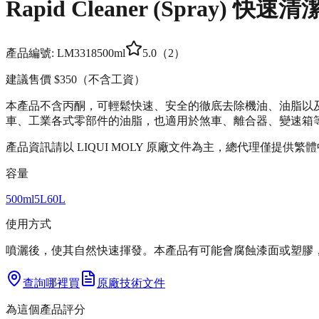
Rapid Cleaner (Spray) 快速
產品編號:
LM3318
500ml
5.0
（
2
）
建議售價
$350
（不含工資）
本產品不含丙酮，可輕鬆快速、安全的徹底去除機油、油脂以
車、工業各式零部件的油脂，也適用於煞車、離合器、變速箱
產品資訊請以 LIQUI MOLY 原廠文件為主，總代理僅提供繁
容量
500ml
5L
60L
使用方式
噴灑後，使其自然快速揮發。本產品有可能會腐蝕漆面或塑膠
查詢哪裡買
原廠技術文件
為這個產品評分