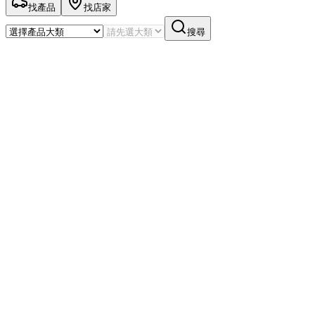
找產品
找店家
搜尋
AI 用油諮詢
依產品資料回答，實際用油請以原廠手冊與專業技師建議為準
留下聯絡方式，我們的用油顧問能依你的車況給更準確的建議
姓名
*
Email
*