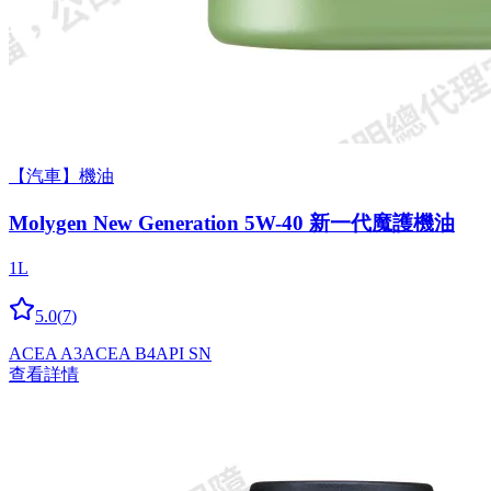
【汽車】機油
Molygen New Gener­a­tion 5W-40 新一代魔護機油
1L
5.0
(
7
)
ACEA A3
ACEA B4
API SN
查看詳情