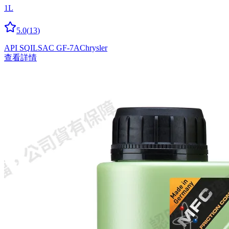
1L
5.0
(
13
)
API SQ
ILSAC GF-7A
Chrysler
查看詳情