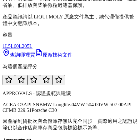
省油、低排放與柴油微粒過濾器保護。
產品資訊請以 LIQUI MOLY 原廠文件為主，總代理僅提供繁
體中文翻譯版本。
容量
1L
5L
60L
205L
查詢哪裡買
原廠技術文件
為這個產品評分
APPROVALS · 認證規範與建議
ACEA C3
API SN
BMW Longlife-04
VW 504 00
VW 507 00
API
CF
MB 229.51
Porsche C30
因產品到貨批次與倉儲庫存無法完全同步，實際適用之認證規
範仍以合作店家庫存商品包裝標籤標示為準。