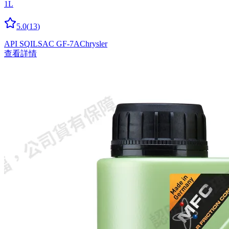
1L
5.0
(
13
)
API SQ
ILSAC GF-7A
Chrysler
查看詳情