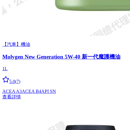
【汽車】機油
Molygen New Gener­a­tion 5W-40 新一代魔護機油
1L
5.0
(
7
)
ACEA A3
ACEA B4
API SN
查看詳情