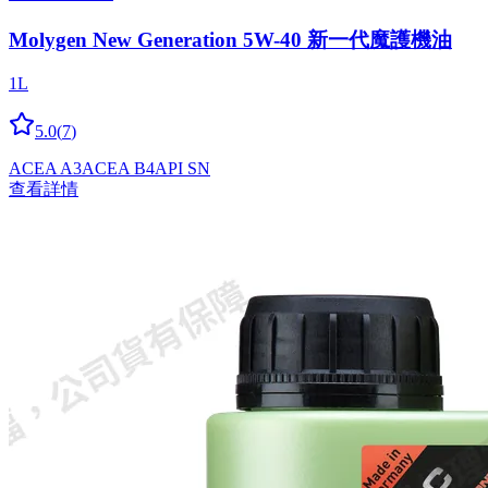
Molygen New Gener­a­tion 5W-40 新一代魔護機油
1L
5.0
(
7
)
ACEA A3
ACEA B4
API SN
查看詳情