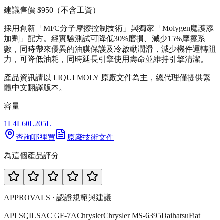
建議售價
$950
（不含工資）
採用創新「MFC分子摩擦控制技術」與獨家「Molygen魔護添
加劑」配方。經實驗測試可降低30%磨損、減少15%摩擦系
數，同時帶來優異的油膜保護及冷啟動潤滑，減少機件運轉阻
力，可降低油耗，同時延長引擎使用壽命並維持引擎清潔。
產品資訊請以 LIQUI MOLY 原廠文件為主，總代理僅提供繁
體中文翻譯版本。
容量
1L
4L
60L
205L
查詢哪裡買
原廠技術文件
為這個產品評分
APPROVALS · 認證規範與建議
API SQ
ILSAC GF-7A
Chrysler
Chrysler MS-6395
Daihatsu
Fiat