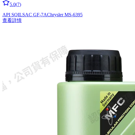
5.0
(
7
)
API SQ
ILSAC GF-7A
Chrysler MS-6395
查看詳情