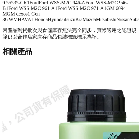
9.55535-CR1
Ford
Ford WSS-M2C 946-A
Ford WSS-M2C 946-
B1
Ford WSS-M2C 961-A1
Ford WSS-M2C 971-A1
GM 6094
M
GM dexos1 Gen
3
GWM
HAVAL
Honda
Hyundai
Isuzu
Kia
Mazda
Mitsubishi
Nissan
Suba
因產品到貨批次與倉儲庫存無法完全同步，實際適用之認證規
範仍以合作店家庫存商品包裝標籤標示為準。
相關產品