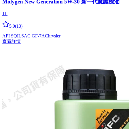
Molygen New Gener­a­tion 5W-30 新一代魔護機油
1L
5.0
(
13
)
API SQ
ILSAC GF-7A
Chrysler
查看詳情