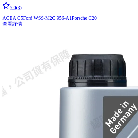
5.0
(
3
)
ACEA C5
Ford WSS-M2C 956-A1
Porsche C20
查看詳情