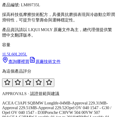
產品編號:
LM8973
5L
採高科技低摩擦技術配方，具優異抗磨損表現與冷啟動立即潤
滑特性，可提升引擎壽命與運轉穩定性。
產品資訊請以 LIQUI MOLY 原廠文件為主，總代理僅提供繁
體中文翻譯版本。
容量
1L
5L
60L
205L
查詢哪裡買
原廠技術文件
為這個產品評分
APPROVALS · 認證規範與建議
ACEA C3
API SQ
BMW Longlife-04
MB-Approval 229.31
MB-
Approval 229.51
MB-Approval 229.52
Opel OV 040 1547 - G30 /
Opel OV 040 1547 - D30
Porsche C30
VW 504 00
VW 507