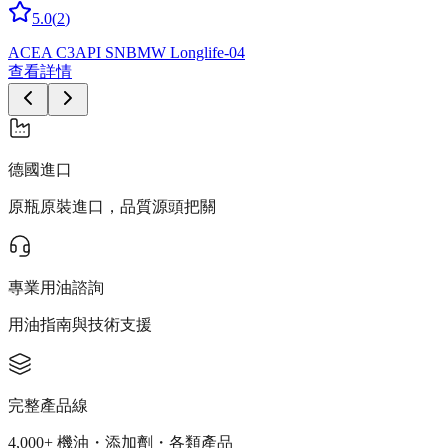
5.0
(
2
)
ACEA C3
API SN
BMW Longlife-04
查看詳情
德國進口
原瓶原裝進口，品質源頭把關
專業用油諮詢
用油指南與技術支援
完整產品線
4,000+ 機油・添加劑・各類產品