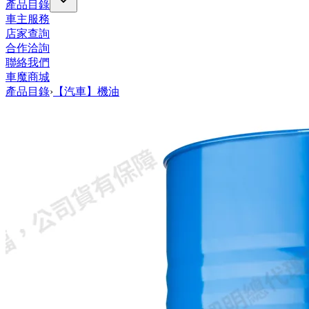
產品目錄
車主服務
店家查詢
合作洽詢
聯絡我們
車魔商城
產品目錄
›
【汽車】機油