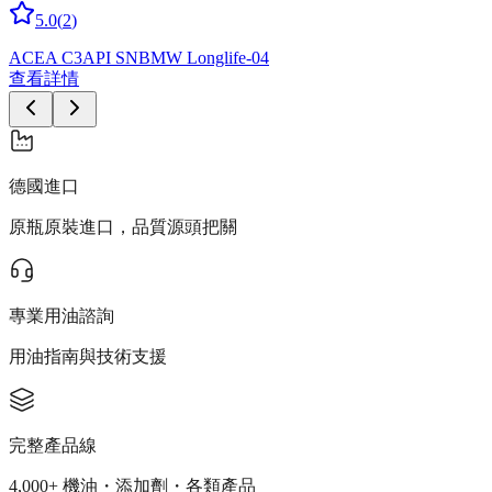
5.0
(
2
)
ACEA C3
API SN
BMW Longlife-04
查看詳情
德國進口
原瓶原裝進口，品質源頭把關
專業用油諮詢
用油指南與技術支援
完整產品線
4,000+ 機油・添加劑・各類產品