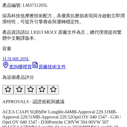
產品編號:
LM3711
205L
採高科技低摩擦技術配方，具優異抗磨損表現與冷啟動立即潤
滑特性，可提升引擎壽命與運轉穩定性。
產品資訊請以 LIQUI MOLY 原廠文件為主，總代理僅提供繁
體中文翻譯版本。
容量
1L
5L
60L
205L
查詢哪裡買
原廠技術文件
為這個產品評分
APPROVALS · 認證規範與建議
ACEA C3
API SQ
BMW Longlife-04
MB-Approval 229.31
MB-
Approval 229.51
MB-Approval 229.52
Opel OV 040 1547 - G30 /
Opel OV 040 1547 - D30
Porsche C30
VW 504 00
VW 507