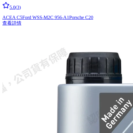
5.0
(
3
)
ACEA C5
Ford WSS-M2C 956-A1
Porsche C20
查看詳情