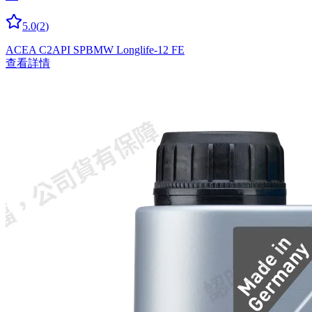
5.0
(
2
)
ACEA C2
API SP
BMW Longlife-12 FE
查看詳情