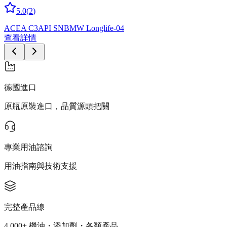
5.0
(
2
)
ACEA C3
API SN
BMW Longlife-04
查看詳情
德國進口
原瓶原裝進口，品質源頭把關
專業用油諮詢
用油指南與技術支援
完整產品線
4,000+ 機油・添加劑・各類產品