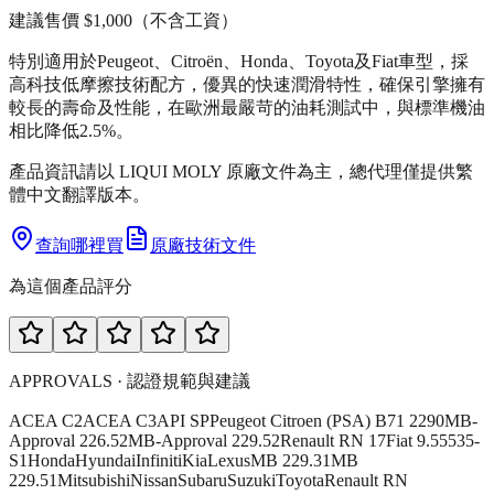
建議售價
$1,000
（不含工資）
特別適用於Peugeot、Citroën、Honda、Toyota及Fiat車型，採
高科技低摩擦技術配方，優異的快速潤滑特性，確保引擎擁有
較長的壽命及性能，在歐洲最嚴苛的油耗測試中，與標準機油
相比降低2.5%。
產品資訊請以 LIQUI MOLY 原廠文件為主，總代理僅提供繁
體中文翻譯版本。
查詢哪裡買
原廠技術文件
為這個產品評分
APPROVALS · 認證規範與建議
ACEA C2
ACEA C3
API SP
Peugeot Citroen (PSA) B71 2290
MB-
Approval 226.52
MB-Approval 229.52
Renault RN 17
Fiat 9.55535-
S1
Honda
Hyundai
Infiniti
Kia
Lexus
MB 229.31
MB
229.51
Mitsubishi
Nissan
Subaru
Suzuki
Toyota
Renault RN