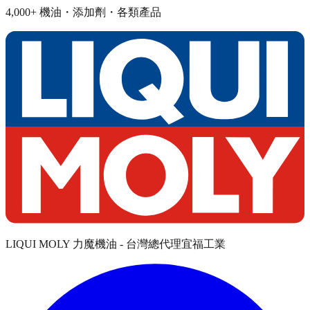
4,000+ 機油・添加劑・各類產品
LIQUI MOLY 力魔機油 - 台灣總代理宜福工業