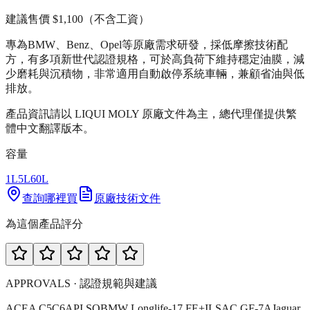
建議售價
$1,100
（不含工資）
專為BMW、Benz、Opel等原廠需求研發，採低摩擦技術配
方，有多項新世代認證規格，可於高負荷下維持穩定油膜，減
少磨耗與沉積物，非常適用自動啟停系統車輛，兼顧省油與低
排放。
產品資訊請以 LIQUI MOLY 原廠文件為主，總代理僅提供繁
體中文翻譯版本。
容量
1L
5L
60L
查詢哪裡買
原廠技術文件
為這個產品評分
APPROVALS · 認證規範與建議
ACEA C5
C6
API SQ
BMW Longlife-17 FE+
ILSAC GF-7A
Jaguar