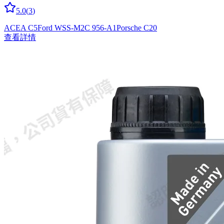
5.0
(
3
)
ACEA C5
Ford WSS-M2C 956-A1
Porsche C20
查看詳情