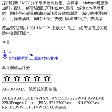
採用創新「MFC分子摩擦控制技術」與獨家「Molygen魔護添
加劑」配方。經實驗測試可降低30%磨損、減少15%摩擦系
數，同時帶來優異的油膜保護及冷啟動潤滑，減少機件運轉阻
力，可降低油耗，同時延長引擎使用壽命並維持引擎清潔。
產品資訊請以 LIQUI MOLY 原廠文件為主，總代理僅提供繁
體中文翻譯版本。
容量
1L
4L
查詢哪裡買
原廠技術文件
為這個產品評分
APPROVALS · 認證規範與建議
ACEA A3
ACEA B4
API SN
Fiat 9.55535-G2
GWM
HAVAL
MB
229.3
Peugeot Citroen (PSA) B71 2300
Renault RN 0700
Renault
RN 0710
VW 501 01
VW 505 00
Wuling