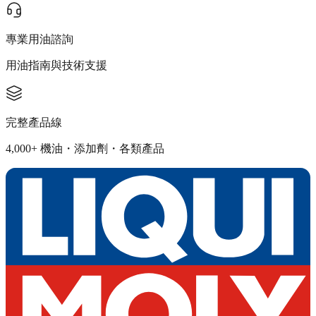
專業用油諮詢
用油指南與技術支援
完整產品線
4,000+ 機油・添加劑・各類產品