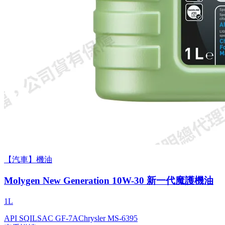
【汽車】機油
Molygen New Gener­a­tion 10W-30 新一代魔護機油
1L
API SQ
ILSAC GF-7A
Chrysler MS-6395