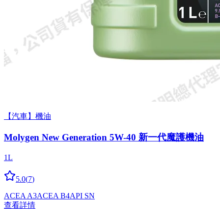
【汽車】機油
Molygen New Gener­a­tion 5W-40 新一代魔護機油
1L
5.0
(
7
)
ACEA A3
ACEA B4
API SN
查看詳情