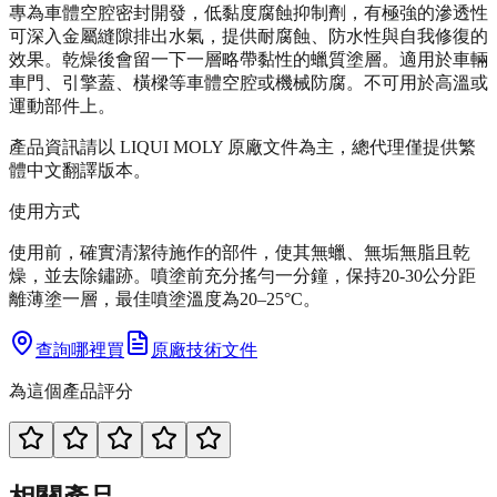
專為車體空腔密封開發，低黏度腐蝕抑制劑，有極強的滲透性
可深入金屬縫隙排出水氣，提供耐腐蝕、防水性與自我修復的
效果。乾燥後會留一下一層略帶黏性的蠟質塗層。適用於車輛
車門、引擎蓋、橫樑等車體空腔或機械防腐。不可用於高溫或
運動部件上。
產品資訊請以 LIQUI MOLY 原廠文件為主，總代理僅提供繁
體中文翻譯版本。
使用方式
使用前，確實清潔待施作的部件，使其無蠟、無垢無脂且乾
燥，並去除鏽跡。噴塗前充分搖勻一分鐘，保持20-30公分距
離薄塗一層，最佳噴塗溫度為20–25°C。
查詢哪裡買
原廠技術文件
為這個產品評分