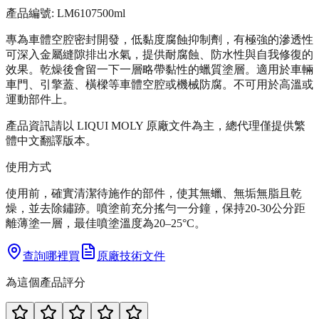
產品編號:
LM6107
500ml
專為車體空腔密封開發，低黏度腐蝕抑制劑，有極強的滲透性
可深入金屬縫隙排出水氣，提供耐腐蝕、防水性與自我修復的
效果。乾燥後會留一下一層略帶黏性的蠟質塗層。適用於車輛
車門、引擎蓋、橫樑等車體空腔或機械防腐。不可用於高溫或
運動部件上。
產品資訊請以 LIQUI MOLY 原廠文件為主，總代理僅提供繁
體中文翻譯版本。
使用方式
使用前，確實清潔待施作的部件，使其無蠟、無垢無脂且乾
燥，並去除鏽跡。噴塗前充分搖勻一分鐘，保持20-30公分距
離薄塗一層，最佳噴塗溫度為20–25°C。
查詢哪裡買
原廠技術文件
為這個產品評分