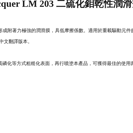
on Lacquer LM 203 二硫化鉬乾性潤
，可形成附著力極強的潤滑膜，具低摩擦係數。適用於重載驅動元
體中文翻譯版本。
化等方式粗糙化表面，再行噴塗本產品，可獲得最佳的使用壽命。建