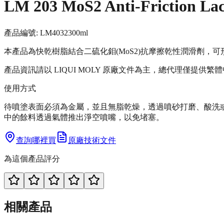
LM 203 MoS2 Anti-Fricti
產品編號:
LM4032
300ml
本產品為快乾樹脂結合二硫化鉬(MoS2)抗摩擦乾性潤滑劑
產品資訊請以 LIQUI MOLY 原廠文件為主，總代理僅提供繁
使用方式
待噴塗表面必須為金屬，並且無脂乾燥，透過噴砂打磨、酸洗或磷
中的餘料透過氣體推出淨空噴嘴，以免堵塞。
查詢哪裡買
原廠技術文件
為這個產品評分
相關產品