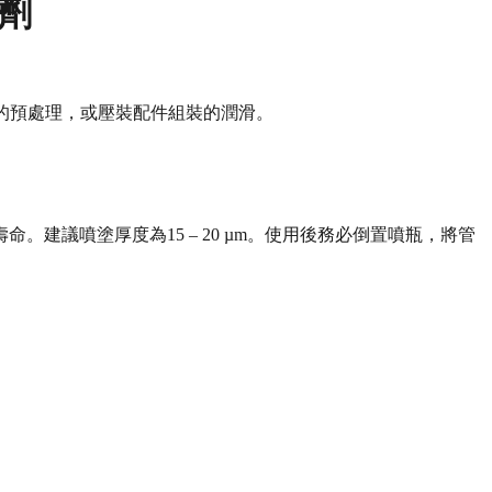
滑劑
件的預處理，或壓裝配件組裝的潤滑。
議噴塗厚度為15 – 20 µm。使用後務必倒置噴瓶，將管