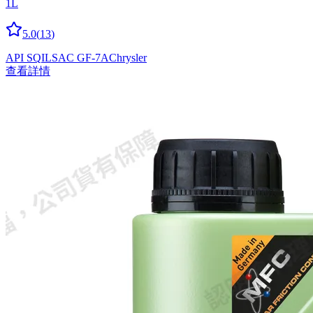
1L
5.0
(
13
)
API SQ
ILSAC GF-7A
Chrysler
查看詳情