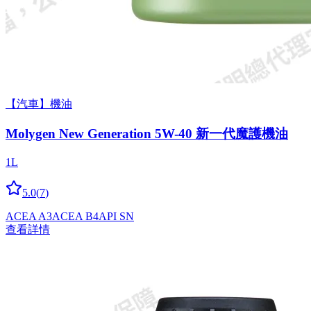
【汽車】機油
Molygen New Gener­a­tion 5W-40 新一代魔護機油
1L
5.0
(
7
)
ACEA A3
ACEA B4
API SN
查看詳情