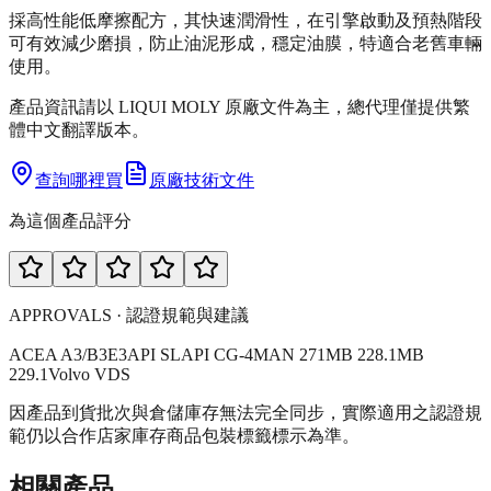
採高性能低摩擦配方，其快速潤滑性，在引擎啟動及預熱階段
可有效減少磨損，防止油泥形成，穩定油膜，特適合老舊車輛
使用。
產品資訊請以 LIQUI MOLY 原廠文件為主，總代理僅提供繁
體中文翻譯版本。
查詢哪裡買
原廠技術文件
為這個產品評分
APPROVALS · 認證規範與建議
ACEA A3/B3
E3
API SL
API CG-4
MAN 271
MB 228.1
MB
229.1
Volvo VDS
因產品到貨批次與倉儲庫存無法完全同步，實際適用之認證規
範仍以合作店家庫存商品包裝標籤標示為準。
相關產品