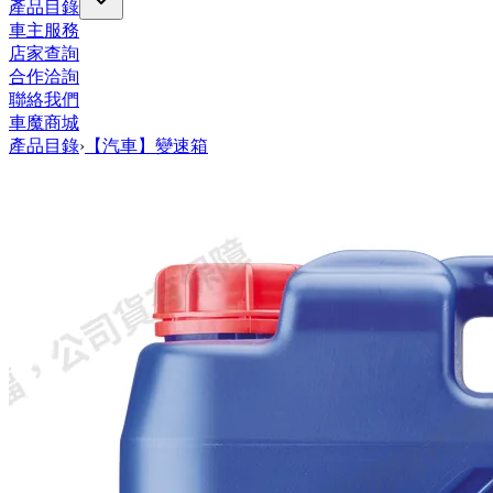
產品目錄
車主服務
店家查詢
合作洽詢
聯絡我們
車魔商城
產品目錄
›
【汽車】變速箱