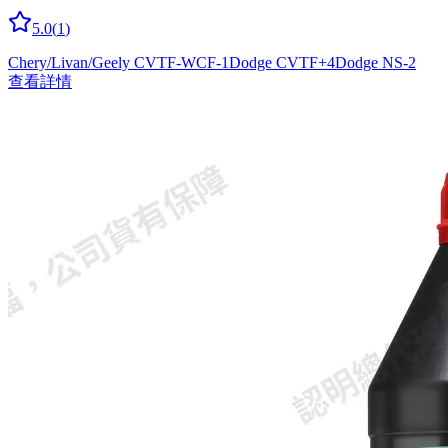
5.0
(
1
)
Chery/Livan/Geely CVTF-WCF-1
Dodge CVTF+4
Dodge NS-2
查看詳情