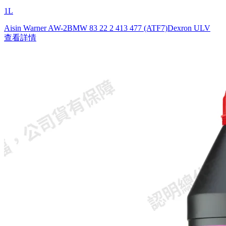
1L
Aisin Warner AW-2
BMW 83 22 2 413 477 (ATF7)
Dexron ULV
查看詳情