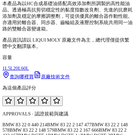
本產品為以HC合成基礎油搭配高效添加劑所調製的高性能油
品。透過極高抗剪切穩定性的黏度指數改良劑、先進的抗磨耗
添加劑及穩定的摩擦調整劑，可提供優異的離合器作動性能。
亦適用於離合器、同步器、齒輪組及液壓控制系統共用同一油
路的雙離合器變速箱。
產品資訊請以 LIQUI MOLY 原廠文件為主，總代理僅提供繁
體中文翻譯版本。
容量
1L
5L
20L
60L
查詢哪裡買
原廠技術文件
為這個產品評分
APPROVALS · 認證規範與建議
BMW 83 22 0 440 214
BMW 83 22 2 147 477
BMW 83 22 2 148
578
BMW 83 22 2 148 579
BMW 83 22 2 167 666
BMW 83 22 2