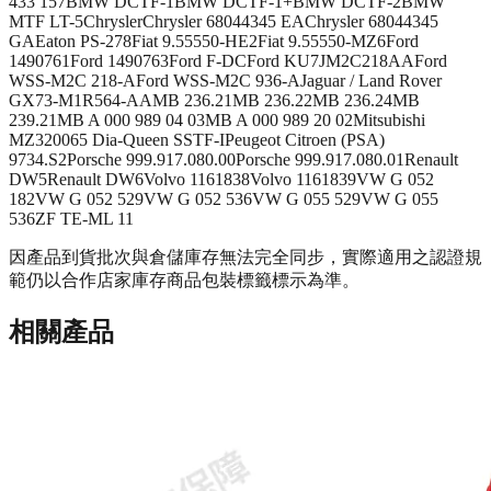
433 157
BMW DCTF-1
BMW DCTF-1+
BMW DCTF-2
BMW
MTF LT-5
Chrysler
Chrysler 68044345 EA
Chrysler 68044345
GA
Eaton PS-278
Fiat 9.55550-HE2
Fiat 9.55550-MZ6
Ford
1490761
Ford 1490763
Ford F-DC
Ford KU7JM2C218AA
Ford
WSS-M2C 218-A
Ford WSS-M2C 936-A
Jaguar / Land Rover
GX73-M1R564-AA
MB 236.21
MB 236.22
MB 236.24
MB
239.21
MB A 000 989 04 03
MB A 000 989 20 02
Mitsubishi
MZ320065 Dia-Queen SSTF-I
Peugeot Citroen (PSA)
9734.S2
Porsche 999.917.080.00
Porsche 999.917.080.01
Renault
DW5
Renault DW6
Volvo 1161838
Volvo 1161839
VW G 052
182
VW G 052 529
VW G 052 536
VW G 055 529
VW G 055
536
ZF TE-ML 11
因產品到貨批次與倉儲庫存無法完全同步，實際適用之認證規
範仍以合作店家庫存商品包裝標籤標示為準。
相關產品