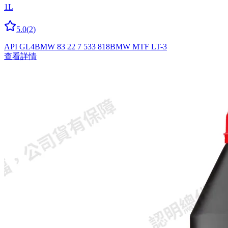
1L
5.0
(
2
)
API GL4
BMW 83 22 7 533 818
BMW MTF LT-3
查看詳情