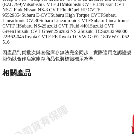
(EZL 799)
Mitsubishi CVTF-J1
Mitsubishi CVTF-J4
Nissan CVT
NS-2 Fluid
Nissan NS-3 CVT Fluid
Opel HP CVTF
95529854
Subaru E-CVT
Subaru High Torque CVTF
Subaru
Lineartronic CV-30
Subaru Lineartronic CVTF
Subaru Lineartronic
CVTF II
Subaru NS-2
Suzuki CVT Fluid 4401
Suzuki CVT
Green1
Suzuki CVT Green2
Suzuki NS-2
Suzuki TC
Suzuki 99000-
22B62-045
Toyota CVTF FE
Toyota TC
VW G 052 180
VW G 052
516
因產品到貨批次與倉儲庫存無法完全同步，實際適用之認證規
範仍以合作店家庫存商品包裝標籤標示為準。
相關產品