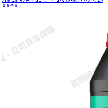
Aisin Warner AW-1
BMW 83 22 0 142 516
BMW 83 22 2 152 426
查看詳情