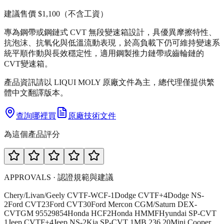
建議售價
$1,100
（不含工資）
專為鋼帶或鋼鏈式 CVT 無段變速箱設計，具優異摩擦特性、
抗泡沫、抗氧化與低溫流動表現，於高負載下仍可維持變速系
統平順作動與長效穩定性，適用鋼製推力鏈帶或齒輪鏈的
CVT變速箱。
產品資訊請以 LIQUI MOLY 原廠文件為主，總代理僅提供繁
體中文翻譯版本。
查詢哪裡買
原廠技術文件
為這個產品評分
APPROVALS · 認證規範與建議
Chery/Livan/Geely CVTF-WCF-1
Dodge CVTF+4
Dodge NS-
2
Ford CVT23
Ford CVT30
Ford Mercon C
GM/Saturn DEX-
CVT
GM 95529854
Honda HCF2
Honda HMMF
Hyundai SP-CVT
1
Jeep CVTF+4
Jeep NS-2
Kia SP-CVT 1
MB 236.20
Mini Cooper