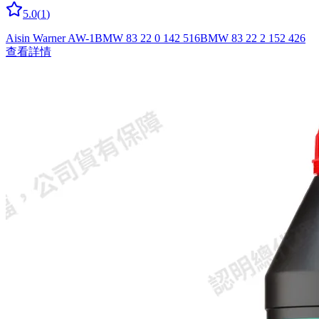
5.0
(
1
)
Aisin Warner AW-1
BMW 83 22 0 142 516
BMW 83 22 2 152 426
查看詳情