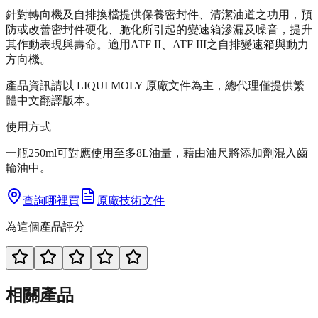
針對轉向機及自排換檔提供保養密封件、清潔油道之功用，預
防或改善密封件硬化、脆化所引起的變速箱滲漏及噪音，提升
其作動表現與壽命。適用ATF II、ATF III之自排變速箱與動力
方向機。
產品資訊請以 LIQUI MOLY 原廠文件為主，總代理僅提供繁
體中文翻譯版本。
使用方式
一瓶250ml可對應使用至多8L油量，藉由油尺將添加劑混入齒
輪油中。
查詢哪裡買
原廠技術文件
為這個產品評分
相關產品