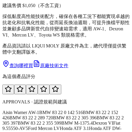
建議售價
$1,050
（不含工資）
採低黏度高性能技術配方，確保在各種工況下都能實現卓越的
抗老化和抗氧化性能，從而延長換油週期，可提升換檔平順性
並兼顧多品牌新世代自排變速箱需求，適用 AW-1、Dexron
VI、Mercon LV、Toyota WS 類規格需求。
產品資訊請以 LIQUI MOLY 原廠文件為主，總代理僅提供繁
體中文翻譯版本。
查詢哪裡買
原廠技術文件
為這個產品評分
APPROVALS · 認證規範與建議
Aisin Warner AW-1
BMW 83 22 0 142 516
BMW 83 22 2 152
426
BMW 83 22 2 289 720
BMW 83 22 2 305 396
BMW 83 22 2
305 397
BMW 83 22 2 355 599
BMW M-1375.4
Dexron VI
Fiat
9.55550-AV5
Ford Mercon LV
Honda ATF 3.1
Honda ATF DW-