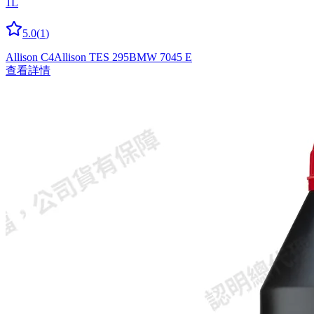
1L
5.0
(
1
)
Allison C4
Allison TES 295
BMW 7045 E
查看詳情