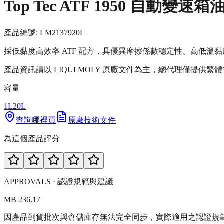
Top Tec ATF 1950 自動變速箱
產品編號:
LM21379
20L
採低黏度高效率 ATF 配方，具優異摩擦係數穩定性、高低溫黏度表現與低
產品資訊請以 LIQUI MOLY 原廠文件為主，總代理僅提供繁
容量
1L
20L
查詢哪裡買
原廠技術文件
為這個產品評分
APPROVALS · 認證規範與建議
MB 236.17
因產品到貨批次與倉儲庫存無法完全同步，實際適用之認證規