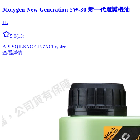
Molygen New Gener­a­tion 5W-30 新一代魔護機油
1L
5.0
(
13
)
API SQ
ILSAC GF-7A
Chrysler
查看詳情