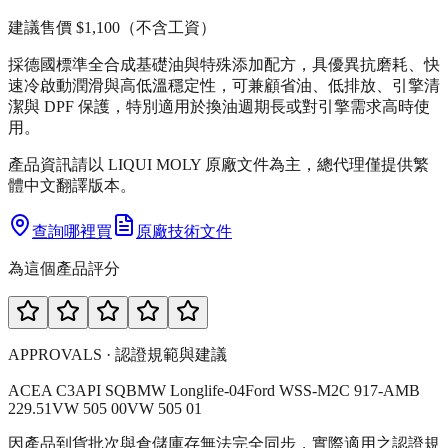
建議售價
$1,100
（不含工資）
採德國標準全合成基礎油與特殊添加配方，具優異抗磨耗、快
速冷啟動潤滑與高低溫穩定性，可兼顧省油、低排放、引擎清
潔與 DPF 保護，特別適用於換油週期長或對引擎需求高時使
用。
產品資訊請以 LIQUI MOLY 原廠文件為主，總代理僅提供繁
體中文翻譯版本。
查詢哪裡買
原廠技術文件
為這個產品評分
APPROVALS · 認證規範與建議
ACEA C3
API SQ
BMW Longlife-04
Ford WSS-M2C 917-A
MB
229.51
VW 505 00
VW 505 01
因產品到貨批次與倉儲庫存無法完全同步，實際適用之認證規