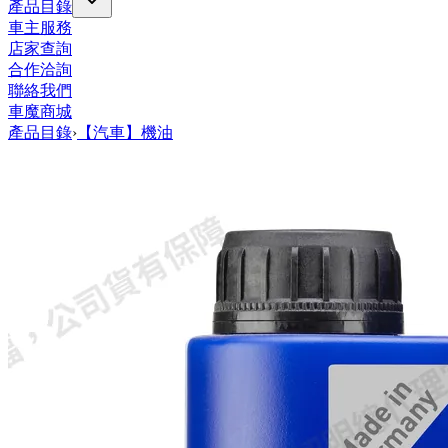
產品目錄
車主服務
店家查詢
合作洽詢
聯絡我們
車魔商城
產品目錄
›
【汽車】機油