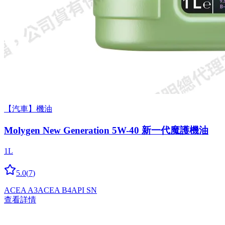
【汽車】機油
Molygen New Gener­a­tion 5W-40 新一代魔護機油
1L
5.0
(
7
)
ACEA A3
ACEA B4
API SN
查看詳情