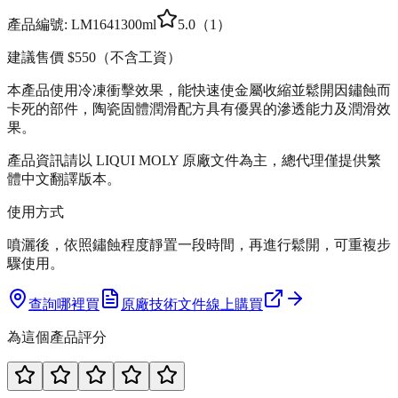
產品編號:
LM1641
300ml
5.0
（
1
）
建議售價
$550
（不含工資）
本產品使用冷凍衝擊效果，能快速使金屬收縮並鬆開因鏽蝕而
卡死的部件，陶瓷固體潤滑配方具有優異的滲透能力及潤滑效
果。
產品資訊請以 LIQUI MOLY 原廠文件為主，總代理僅提供繁
體中文翻譯版本。
使用方式
噴灑後，依照鏽蝕程度靜置一段時間，再進行鬆開，可重複步
驟使用。
查詢哪裡買
原廠技術文件
線上購買
為這個產品評分