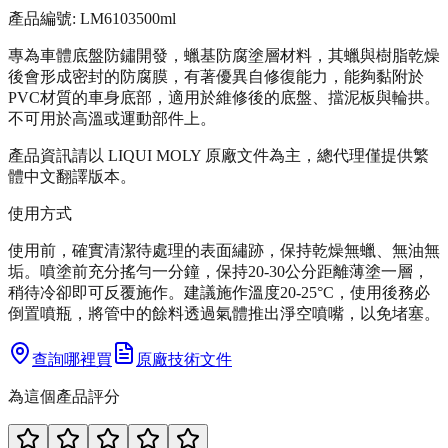
產品編號:
LM6103
500ml
專為車體底盤防鏽開發，蠟基防腐塗層材料，其蠟與樹脂乾燥
後會形成密封的防腐膜，有著優異自修復能力，能夠黏附於
PVC材質的車身底部，適用於維修後的底盤、擋泥板與輪拱。
不可用於高溫或運動部件上。
產品資訊請以 LIQUI MOLY 原廠文件為主，總代理僅提供繁
體中文翻譯版本。
使用方式
使用前，確實清潔待處理的表面繡跡，保持乾燥無蠟、無油無
垢。噴塗前充分搖勻一分鐘，保持20-30公分距離薄塗一層，
稍待冷卻即可反覆施作。建議施作溫度20-25°C，使用後務必
倒置噴瓶，將管中的餘料透過氣體推出淨空噴嘴，以免堵塞。
查詢哪裡買
原廠技術文件
為這個產品評分