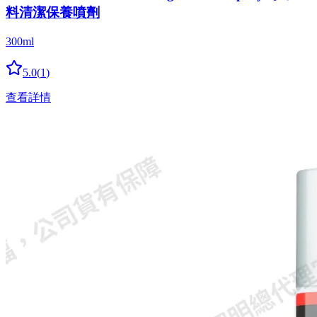
料清潔保養噴劑
300ml
5.0
(
1
)
查看詳情