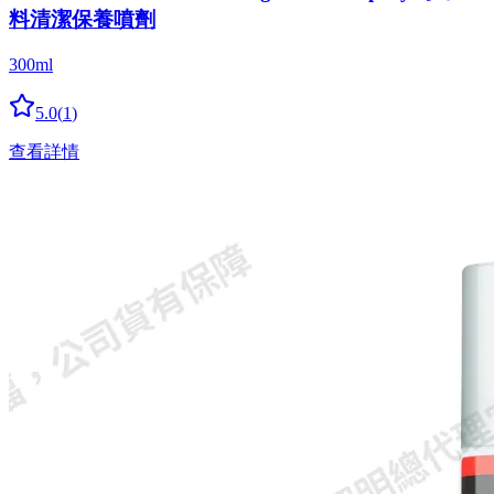
料清潔保養噴劑
300ml
5.0
(
1
)
查看詳情