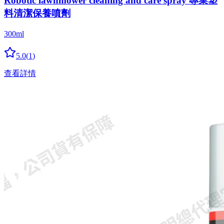
Robotic lawnmower cleaning and care spray 專業塑
料清潔保養噴劑
300ml
5.0
(
1
)
查看詳情