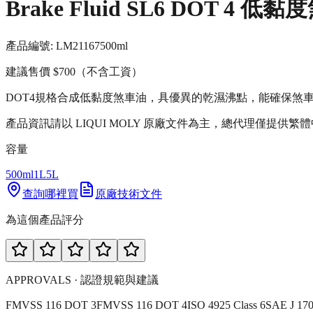
Brake Fluid SL6 DOT 4 低
產品編號:
LM21167
500ml
建議售價
$700
（不含工資）
DOT4規格合成低黏度煞車油，具優異的乾濕沸點，能確保煞車系
產品資訊請以 LIQUI MOLY 原廠文件為主，總代理僅提供繁
容量
500ml
1L
5L
查詢哪裡買
原廠技術文件
為這個產品評分
APPROVALS · 認證規範與建議
FMVSS 116 DOT 3
FMVSS 116 DOT 4
ISO 4925 Class 6
SAE J 17