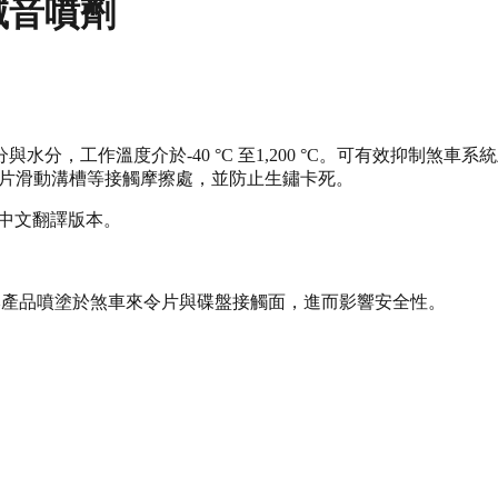
煞車滅音噴劑
，工作溫度介於-40 °C 至1,200 °C。可有效抑制煞車
)來令片滑動溝槽等接觸摩擦處，並防止生鏽卡死。
體中文翻譯版本。
避免本產品噴塗於煞車來令片與碟盤接觸面，進而影響安全性。