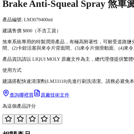
Brake Anti-Squeal Spray 
產品編號:
LM3079
400ml
建議售價
$800
（不含工資）
煞車系統專用的特製潤滑產品，有極高附著性，可耐受道路鹽分與水分
間、(2)卡鉗活塞與來令片背面間、(3)來令片側滑動面、(4
產品資訊請以 LIQUI MOLY 原廠文件為主，總代理僅提供繁
使用方式
建議搭配快速清潔劑(LM33118)先進行刷洗清潔。請務必
查詢哪裡買
原廠技術文件
為這個產品評分