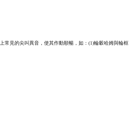
系統上常見的尖叫異音，使其作動順暢，如：(1)輪轂哈姆與輪框