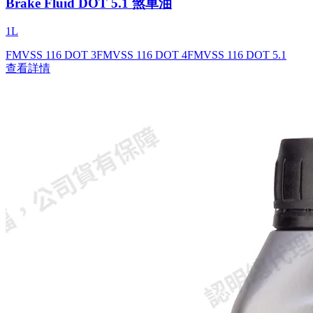
Brake Fluid DOT 5.1 煞車油
1L
FMVSS 116 DOT 3
FMVSS 116 DOT 4
FMVSS 116 DOT 5.1
查看詳情