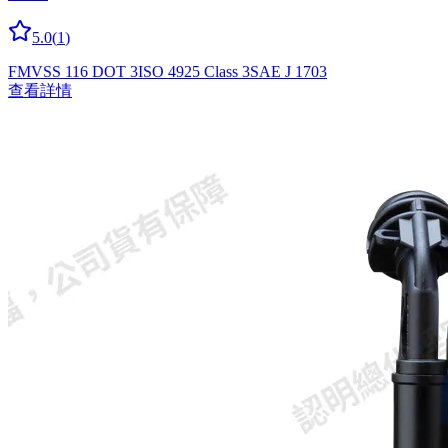
5.0
(
1
)
FMVSS 116 DOT 3
ISO 4925 Class 3
SAE J 1703
查看詳情