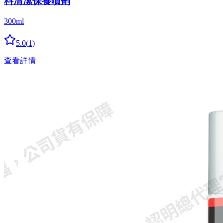
料清潔保養噴劑
300ml
5.0
(
1
)
查看詳情