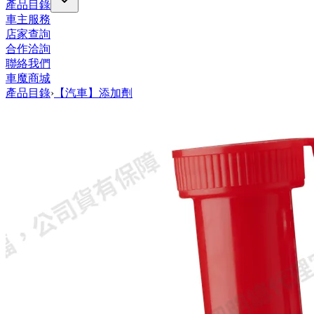
產品目錄
車主服務
店家查詢
合作洽詢
聯絡我們
車魔商城
產品目錄
›
【汽車】添加劑