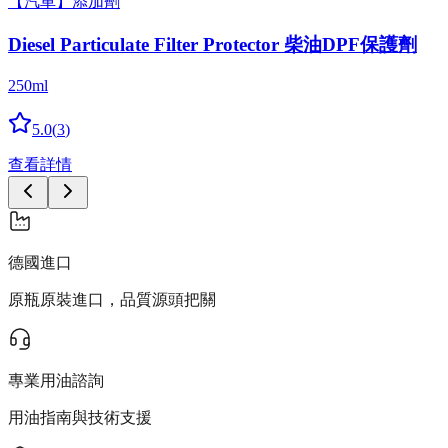
【汽車】添加劑
Diesel Partic­u­late Filter Protector 柴油DPF保護劑
250ml
5.0
(
3
)
查看詳情
德國進口
原瓶原裝進口，品質源頭把關
專業用油諮詢
用油指南與技術支援