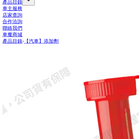
產品目錄
車主服務
店家查詢
合作洽詢
聯絡我們
車魔商城
產品目錄
›
【汽車】添加劑