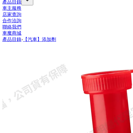
產品目錄
車主服務
店家查詢
合作洽詢
聯絡我們
車魔商城
產品目錄
›
【汽車】添加劑