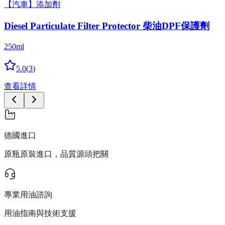
【汽車】添加劑
Diesel Partic­u­late Filter Protector 柴油DPF保護劑
250ml
5.0
(
3
)
查看詳情
德國進口
原瓶原裝進口，品質源頭把關
專業用油諮詢
用油指南與技術支援