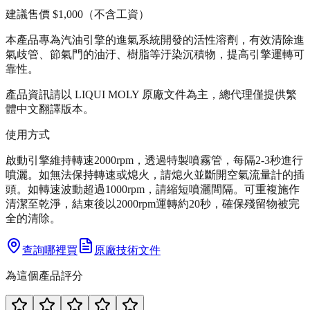
建議售價
$1,000
（不含工資）
本產品專為汽油引擎的進氣系統開發的活性溶劑，有效清除進
氣歧管、節氣門的油汙、樹脂等汙染沉積物，提高引擎運轉可
靠性。
產品資訊請以 LIQUI MOLY 原廠文件為主，總代理僅提供繁
體中文翻譯版本。
使用方式
啟動引擎維持轉速2000rpm，透過特製噴霧管，每隔2-3秒進行
噴灑。如無法保持轉速或熄火，請熄火並斷開空氣流量計的插
頭。如轉速波動超過1000rpm，請縮短噴灑間隔。可重複施作
清潔至乾淨，結束後以2000rpm運轉約20秒，確保殘留物被完
全的清除。
查詢哪裡買
原廠技術文件
為這個產品評分