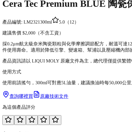
Cera Tec Premium BLUE
產品編號:
LM2321
300ml
5.0
（
12
）
建議售價
$2,000
（不含工資）
採0.2μm航太級奈米陶瓷顆粒與化學摩擦調節配方，耐溫可達
件使用壽命。適用於降低引擎、變速箱、幫浦以及壓縮機內部
產品資訊請以 LIQUI MOLY 原廠文件為主，總代理僅提供繁
使用方式
使用前請搖勻，300ml可對應5L油量，建議換油時每50,00
查詢哪裡買
原廠技術文件
為這個產品評分