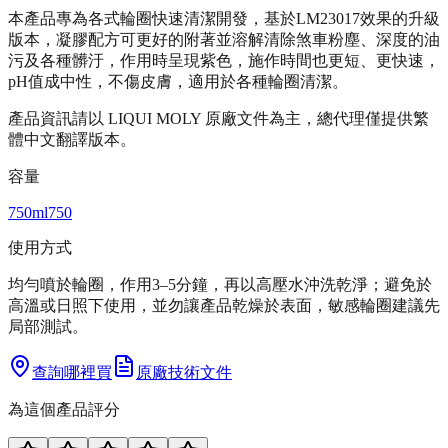
本產品專為各式輪圈快速清潔開發，基於LM23017效果的升級
版本，凝膠配方可更好的附著並溶解清除煞車粉塵、深度的油
污及各種髒汙，作用時呈現紫色，施作時間也更短、更快速，
pH值成中性，不傷皮膚，適用於各種輪圈清潔。
產品資訊請以 LIQUI MOLY 原廠文件為主，總代理僅提供繁
體中文翻譯版本。
容量
750ml
750
使用方式
均勻噴於輪圈，作用3–5分鐘，再以高壓水沖洗乾淨；避免於
高溫或日照下使用，並勿讓產品乾燥於表面，敏感輪圈建議先
局部測試。
查詢哪裡買
原廠技術文件
為這個產品評分