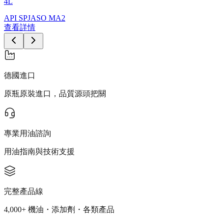
4L
API SP
JASO MA2
查看詳情
德國進口
原瓶原裝進口，品質源頭把關
專業用油諮詢
用油指南與技術支援
完整產品線
4,000+ 機油・添加劑・各類產品