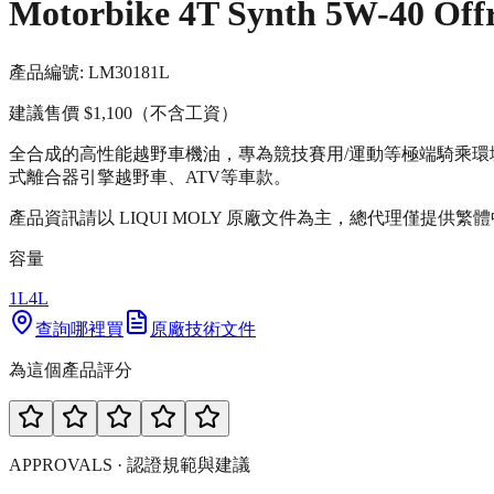
Motorbike 4T Synth 5W-4
產品編號:
LM3018
1L
建議售價
$1,100
（不含工資）
全合成的高性能越野車機油，專為競技賽用/運動等極端騎乘環
式離合器引擎越野車、ATV等車款。
產品資訊請以 LIQUI MOLY 原廠文件為主，總代理僅提供繁
容量
1L
4L
查詢哪裡買
原廠技術文件
為這個產品評分
APPROVALS · 認證規範與建議