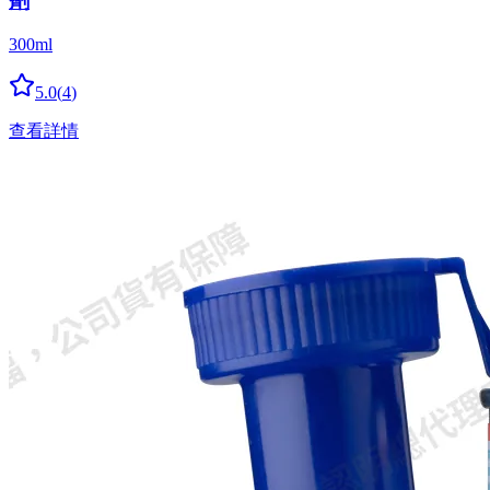
劑
300ml
5.0
(
4
)
查看詳情