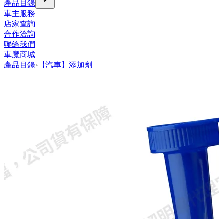
產品目錄
車主服務
店家查詢
合作洽詢
聯絡我們
車魔商城
產品目錄
›
【汽車】添加劑