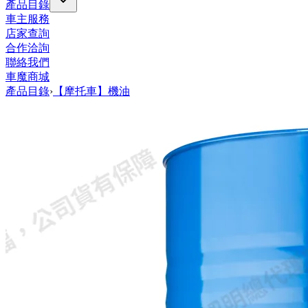
產品目錄
車主服務
店家查詢
合作洽詢
聯絡我們
車魔商城
產品目錄
›
【摩托車】機油