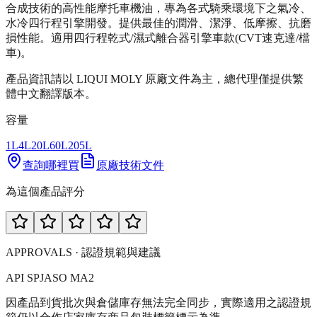
合成技術的高性能摩托車機油，專為各式騎乘環境下之氣冷、
水冷四行程引擎開發。提供最佳的潤滑、潔淨、低摩擦、抗磨
損性能。適用四行程乾式/濕式離合器引擎車款(CVT速克達/檔
車)。
產品資訊請以 LIQUI MOLY 原廠文件為主，總代理僅提供繁
體中文翻譯版本。
容量
1L
4L
20L
60L
205L
查詢哪裡買
原廠技術文件
為這個產品評分
APPROVALS · 認證規範與建議
API SP
JASO MA2
因產品到貨批次與倉儲庫存無法完全同步，實際適用之認證規