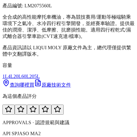
產品編號:
LM20755
60L
全合成的高性能摩托車機油，專為競技賽用/運動等極端騎乘
環境下之氣冷、水冷四行程引擎開發，並經賽車驗證。提供最
佳的潤滑、潔淨、低摩擦、抗磨損性能。適用四行程乾式/濕
式離合器引擎車款(CVT速克達/檔車)。
產品資訊請以 LIQUI MOLY 原廠文件為主，總代理僅提供繁
體中文翻譯版本。
容量
1L
4L
20L
60L
205L
查詢哪裡買
原廠技術文件
為這個產品評分
APPROVALS · 認證規範與建議
API SP
JASO MA2