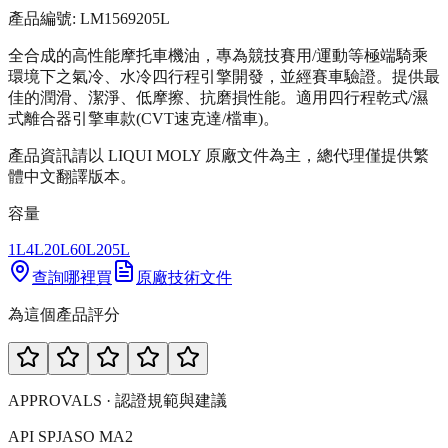
產品編號:
LM1569
205L
全合成的高性能摩托車機油，專為競技賽用/運動等極端騎乘
環境下之氣冷、水冷四行程引擎開發，並經賽車驗證。提供最
佳的潤滑、潔淨、低摩擦、抗磨損性能。適用四行程乾式/濕
式離合器引擎車款(CVT速克達/檔車)。
產品資訊請以 LIQUI MOLY 原廠文件為主，總代理僅提供繁
體中文翻譯版本。
容量
1L
4L
20L
60L
205L
查詢哪裡買
原廠技術文件
為這個產品評分
APPROVALS · 認證規範與建議
API SP
JASO MA2