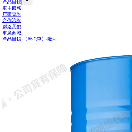
產品目錄
車主服務
店家查詢
合作洽詢
聯絡我們
車魔商城
產品目錄
›
【摩托車】機油