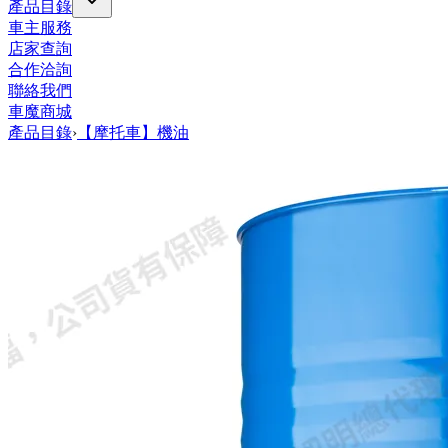
產品目錄
車主服務
店家查詢
合作洽詢
聯絡我們
車魔商城
產品目錄
›
【摩托車】機油