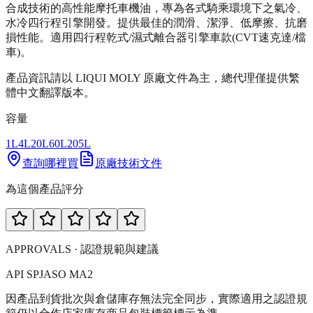
合成技術的高性能摩托車機油，專為各式騎乘環境下之氣冷、
水冷四行程引擎開發。提供最佳的潤滑、潔淨、低摩擦、抗磨
損性能。適用四行程乾式/濕式離合器引擎車款(CVT速克達/檔
車)。
產品資訊請以 LIQUI MOLY 原廠文件為主，總代理僅提供繁
體中文翻譯版本。
容量
1L
4L
20L
60L
205L
查詢哪裡買
原廠技術文件
為這個產品評分
APPROVALS · 認證規範與建議
API SP
JASO MA2
因產品到貨批次與倉儲庫存無法完全同步，實際適用之認證規