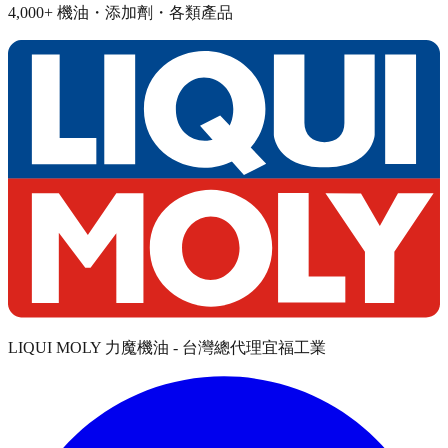
4,000+ 機油・添加劑・各類產品
LIQUI MOLY 力魔機油 - 台灣總代理宜福工業