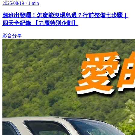
2025/08/19
· 1 min
翹班出發囉！怎麼能沒環島過？行前整備七步驟｜
四天全紀錄 【力魔特別企劃】
影音分享