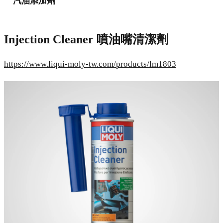
汽油添加劑
Injection Cleaner 噴油嘴清潔劑
https://www.liqui-moly-tw.com/products/lm1803