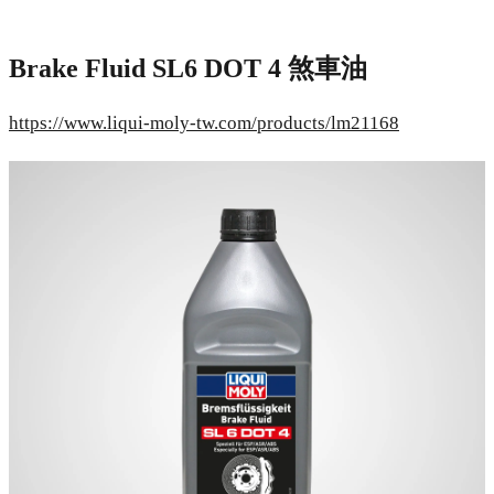
Brake Fluid SL6 DOT 4 煞車油
https://www.liqui-moly-tw.com/products/lm21168