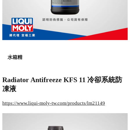
水箱精
Radiator Antifreeze KFS 11 冷卻系統防
凍液
https://www.liqui-moly-tw.com/products/lm21149