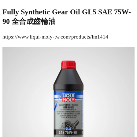
Fully Synthetic Gear Oil GL5 SAE 75W-
90 全合成齒輪油
https://www.liqui-moly-tw.com/products/lm1414