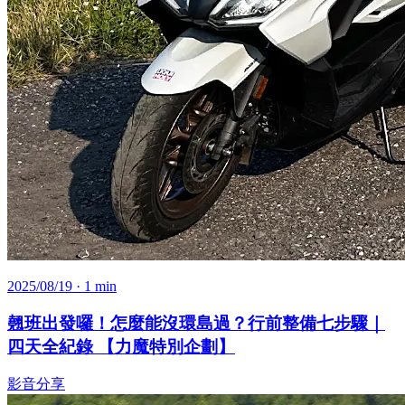
2025/08/19
· 1 min
翹班出發囉！怎麼能沒環島過？行前整備七步驟｜
四天全紀錄 【力魔特別企劃】
影音分享