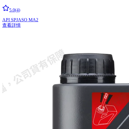
5.0
(
4
)
API SP
JASO MA2
查看詳情