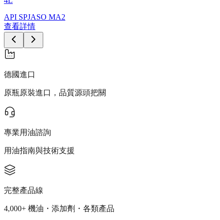
4L
API SP
JASO MA2
查看詳情
德國進口
原瓶原裝進口，品質源頭把關
專業用油諮詢
用油指南與技術支援
完整產品線
4,000+ 機油・添加劑・各類產品