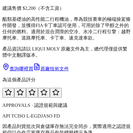
建議售價
$2,200
（不含工資）
酯類基礎油的高性能二行程機油，專為競技賽車的極端操駕條
件開發，並獲得FIA卡丁車認可使用，可用於除了甲醇之外的
任何的燃料。適用於混合潤滑的空冷、水冷二行程引擎：越野
摩托車、道路摩托車、卡丁車、速克達車款。
產品資訊請以 LIQUI MOLY 原廠文件為主，總代理僅提供繁
體中文翻譯版本。
查詢哪裡買
原廠技術文件
為這個產品評分
APPROVALS · 認證規範與建議
API TC
ISO L-EGD
JASO FD
因產品到貨批次與倉儲庫存無法完全同步，實際適用之認證規
範仍以合作店家庫存商品包裝標籤標示為準。